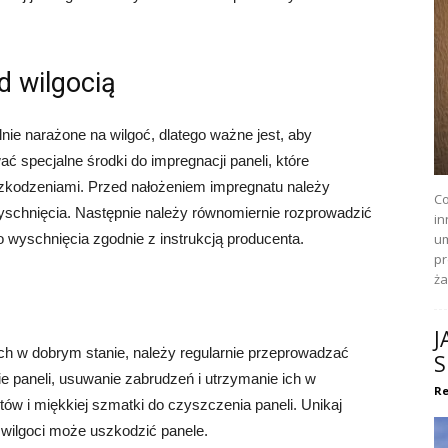
d wilgocią
ie narażone na wilgoć, dlatego ważne jest, aby
 specjalne środki do impregnacji paneli, które
uszkodzeniami. Przed nałożeniem impregnatu należy
Co
wyschnięcia. Następnie należy równomiernie rozprowadzić
in
o wyschnięcia zgodnie z instrukcją producenta.
um
pr
ża
J
h w dobrym stanie, należy regularnie przeprowadzać
S
 paneli, usuwanie zabrudzeń i utrzymanie ich w
Re
ów i miękkiej szmatki do czyszczenia paneli. Unikaj
wilgoci może uszkodzić panele.