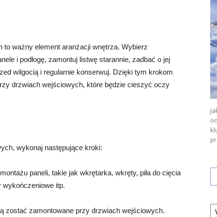
 to ważny element aranżacji wnętrza. Wybierz
ele i podłogę, zamontuj listwę starannie, zadbać o jej
ed wilgocią i regularnie konserwuj. Dzięki tym krokom
przy drzwiach wejściowych, które będzie cieszyć oczy
Ja
od
kl
pr
ch, wykonaj następujące kroki:
montażu paneli, takie jak wkrętarka, wkręty, piła do cięcia
wy wykończeniowe itp.
Ka
ają zostać zamontowane przy drzwiach wejściowych.