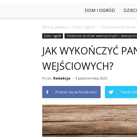
DOM I OGRÓD
DZIEC
Strona główna
Dom i ogród
Ościeżnice do drzwi
Dom i ogród
Ościeżnice do drzwi wewnętrznych i zewnętrzn
JAK WYKOŃCZYĆ PA
WEJŚCIOWYCH?
Przez
Redakcja
-
4 października 2025
Podziel się na Facebooku
Tweet (Ćw