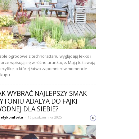
ble ogrodowe z technorattanu wyglądają lekko i
brze wpisują się w różne aranżacje. Mają też swoją
ecyfikę, o której łatwo zapomnieć w momencie
kupu....
AK WYBRAĆ NAJLEPSZY SMAK
YTONIU ADALYA DO FAJKI
ODNEJ DLA SIEBIE?
refykomfortu
-
16 października 2025
0