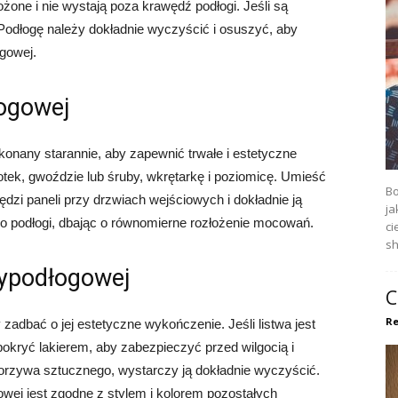
ożone i nie wystają poza krawędź podłogi. Jeśli są
 Podłogę należy dokładnie wyczyścić i osuszyć, aby
gowej.
łogowej
onany starannie, aby zapewnić trwałe i estetyczne
otek, gwoździe lub śruby, wkrętarkę i poziomicę. Umieść
Bo
dzi paneli przy drzwiach wejściowych i dokładnie ją
ja
 do podłogi, dbając o równomierne rozłożenie mocowań.
ci
sh
zypodłogowej
C
Re
adbać o jej estetyczne wykończenie. Jeśli listwa jest
kryć lakierem, aby zabezpieczyć przed wilgocią i
worzywa sztucznego, wystarczy ją dokładnie wyczyścić.
owej jest zgodne z stylem i kolorem pozostałych