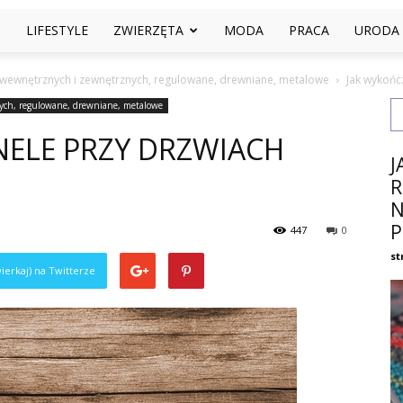
I
LIFESTYLE
ZWIERZĘTA
MODA
PRACA
URODA
 wewnętrznych i zewnętrznych, regulowane, drewniane, metalowe
Jak wykońc
ych, regulowane, drewniane, metalowe
NELE PRZY DRZWIACH
J
R
N
P
447
0
st
ierkaj) na Twitterze