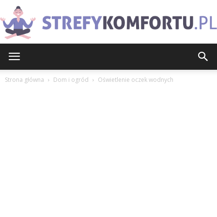
StrefyKomfortu.pl
Strona główna
Dom i ogród
Oświetlenie oczek wodnych