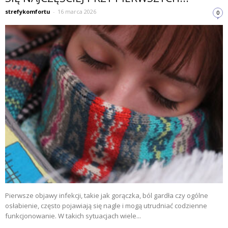
strefykomfortu
-
16 marca 2026
0
Pierwsze objawy infekcji, takie jak gorączka, ból gardła czy ogólne
osłabienie, często pojawiają się nagle i mogą utrudniać codzienne
funkcjonowanie. W takich sytuacjach wiele...