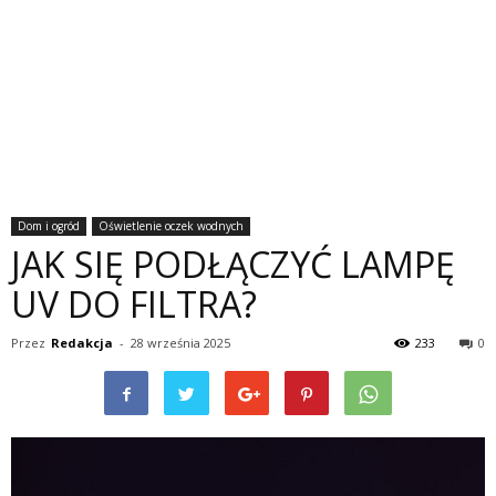
Dom i ogród
Oświetlenie oczek wodnych
JAK SIĘ PODŁĄCZYĆ LAMPĘ
UV DO FILTRA?
Przez
Redakcja
-
28 września 2025
233
0