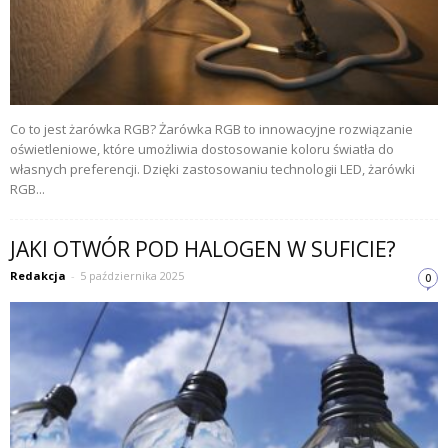
Co to jest żarówka RGB? Żarówka RGB to innowacyjne rozwiązanie
oświetleniowe, które umożliwia dostosowanie koloru światła do
własnych preferencji. Dzięki zastosowaniu technologii LED, żarówki
RGB...
JAKI OTWÓR POD HALOGEN W SUFICIE?
Redakcja
-
5 października 2025
0