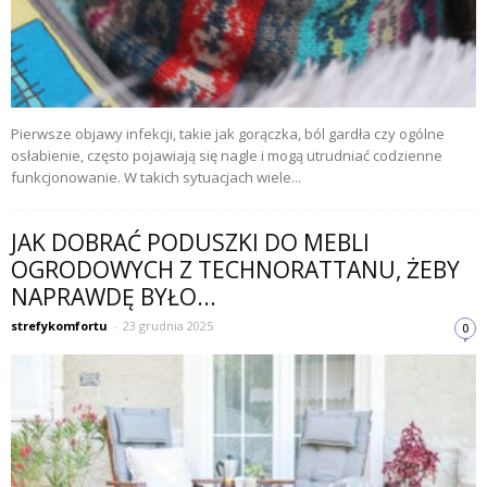
Pierwsze objawy infekcji, takie jak gorączka, ból gardła czy ogólne
osłabienie, często pojawiają się nagle i mogą utrudniać codzienne
funkcjonowanie. W takich sytuacjach wiele...
JAK DOBRAĆ PODUSZKI DO MEBLI
OGRODOWYCH Z TECHNORATTANU, ŻEBY
NAPRAWDĘ BYŁO...
strefykomfortu
-
23 grudnia 2025
0