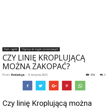
Dom i ogród
Osprzęt do myjek ciśnieniowych
CZY LINIĘ KROPLUJĄCĄ
MOŻNA ZAKOPAĆ?
Przez
Redakcja
-
8 sierpnia 2025
354
0
Czy linię Kroplującą można