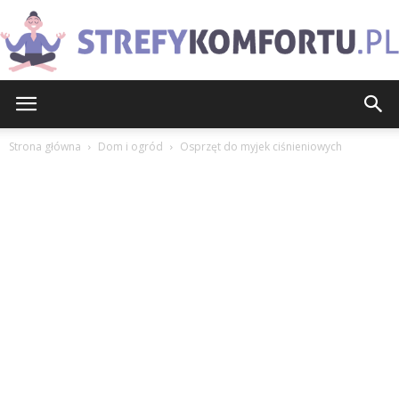
StrefyKomfortu.pl
Strona główna
Dom i ogród
Osprzęt do myjek ciśnieniowych